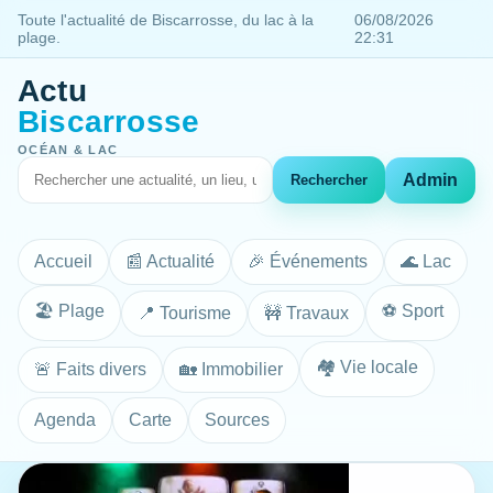
Toute l'actualité de Biscarrosse, du lac à la
06/08/2026
plage.
22:31
Actu
Biscarrosse
OCÉAN & LAC
Admin
Rechercher
Accueil
📰 Actualité
🎉 Événements
🌊 Lac
🏖️ Plage
⚽ Sport
📍 Tourisme
🚧 Travaux
🏘️ Vie locale
🚨 Faits divers
🏡 Immobilier
Agenda
Carte
Sources