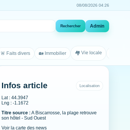
08/08/2026 04:26
Admin
Rechercher
🏘️ Vie locale
🚨 Faits divers
🏡 Immobilier
Agenda
Infos article
Localisation
Lat : 44.3947
Lng : -1.1672
Titre source :
A Biscarrosse, la plage retrouve
son hôtel - Sud Ouest
Voir la carte des news