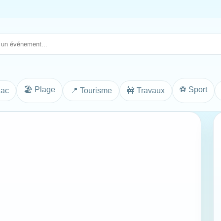
🏖️ Plage
⚽ Sport
Lac
📍 Tourisme
🚧 Travaux