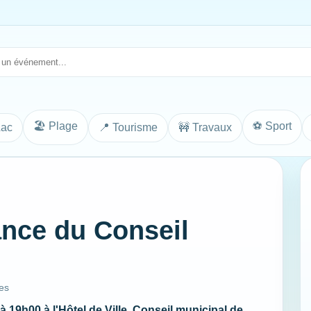
🏖️ Plage
⚽ Sport
Lac
📍 Tourisme
🚧 Travaux
ance du Conseil
es
à 19h00 à l'Hôtel de Ville. Conseil municipal de