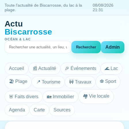
Toute l'actualité de Biscarrosse, du lac à la
08/08/2026
plage.
21:31
Actu
Biscarrosse
OCÉAN & LAC
Admin
Rechercher
Accueil
📰 Actualité
🎉 Événements
🌊 Lac
🏖️ Plage
⚽ Sport
📍 Tourisme
🚧 Travaux
🏘️ Vie locale
🚨 Faits divers
🏡 Immobilier
Agenda
Carte
Sources