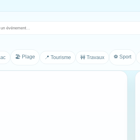
🏖️ Plage
⚽ Sport
Lac
📍 Tourisme
🚧 Travaux