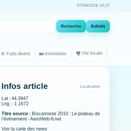
07/08/2026 10:27
Admin
Rechercher
🏘️ Vie locale
🚨 Faits divers
🏡 Immobilier
Agenda
Infos article
Localisation
Lat : 44.3947
Lng : -1.1672
Titre source :
Biscarrosse 2010 : Le plateau de
l'événement - AeroWeb-fr.net
Voir la carte des news