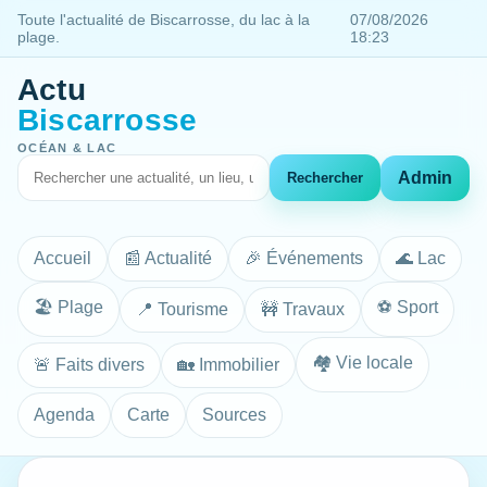
Toute l'actualité de Biscarrosse, du lac à la
07/08/2026
plage.
18:23
Actu
Biscarrosse
OCÉAN & LAC
Admin
Rechercher
Accueil
📰 Actualité
🎉 Événements
🌊 Lac
🏖️ Plage
⚽ Sport
📍 Tourisme
🚧 Travaux
🏘️ Vie locale
🚨 Faits divers
🏡 Immobilier
Agenda
Carte
Sources