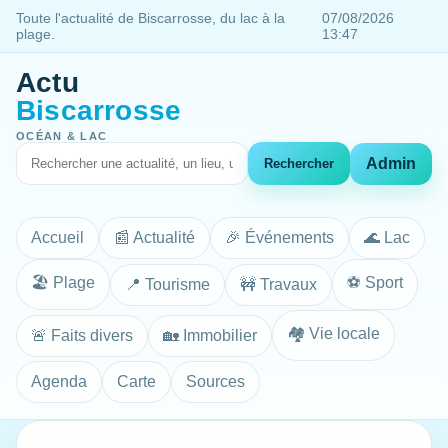
Toute l'actualité de Biscarrosse, du lac à la
07/08/2026
plage.
13:47
Actu
Biscarrosse
OCÉAN & LAC
Admin
Rechercher
Accueil
📰 Actualité
🎉 Événements
🌊 Lac
🏖️ Plage
⚽ Sport
📍 Tourisme
🚧 Travaux
🏘️ Vie locale
🚨 Faits divers
🏡 Immobilier
Agenda
Carte
Sources