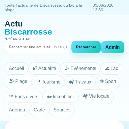
Toute l'actualité de Biscarrosse, du lac à la
09/08/2026
plage.
12:36
Actu
Biscarrosse
OCÉAN & LAC
Admin
Rechercher
Accueil
📰 Actualité
🎉 Événements
🌊 Lac
🏖️ Plage
⚽ Sport
📍 Tourisme
🚧 Travaux
🏘️ Vie locale
🚨 Faits divers
🏡 Immobilier
Agenda
Carte
Sources