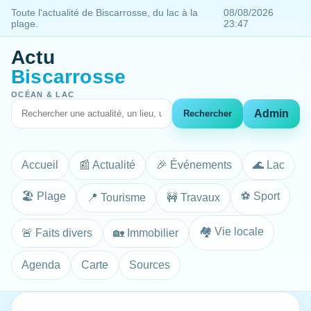
Toute l'actualité de Biscarrosse, du lac à la
08/08/2026
plage.
23:47
Actu
Biscarrosse
OCÉAN & LAC
Admin
Rechercher
Accueil
📰 Actualité
🎉 Événements
🌊 Lac
🏖️ Plage
⚽ Sport
📍 Tourisme
🚧 Travaux
🏘️ Vie locale
🚨 Faits divers
🏡 Immobilier
Agenda
Carte
Sources