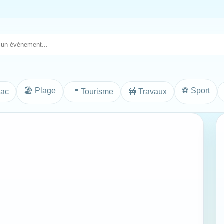
🏖️ Plage
⚽ Sport
Lac
📍 Tourisme
🚧 Travaux