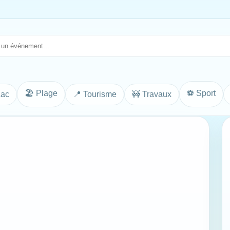
🏖️ Plage
⚽ Sport
Lac
📍 Tourisme
🚧 Travaux