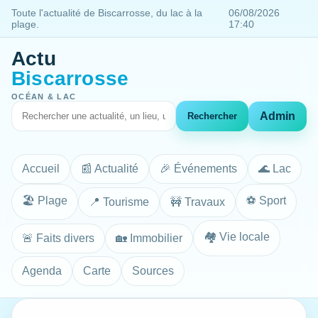
Toute l'actualité de Biscarrosse, du lac à la
06/08/2026
plage.
17:40
Actu
Biscarrosse
OCÉAN & LAC
Admin
Rechercher
Accueil
📰 Actualité
🎉 Événements
🌊 Lac
🏖️ Plage
⚽ Sport
📍 Tourisme
🚧 Travaux
🏘️ Vie locale
🚨 Faits divers
🏡 Immobilier
Agenda
Carte
Sources