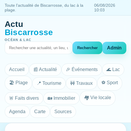
Toute l'actualité de Biscarrosse, du lac à la
06/08/2026
plage.
10:03
Actu
Biscarrosse
OCÉAN & LAC
Admin
Rechercher
Accueil
📰 Actualité
🎉 Événements
🌊 Lac
🏖️ Plage
⚽ Sport
📍 Tourisme
🚧 Travaux
🏘️ Vie locale
🚨 Faits divers
🏡 Immobilier
Agenda
Carte
Sources