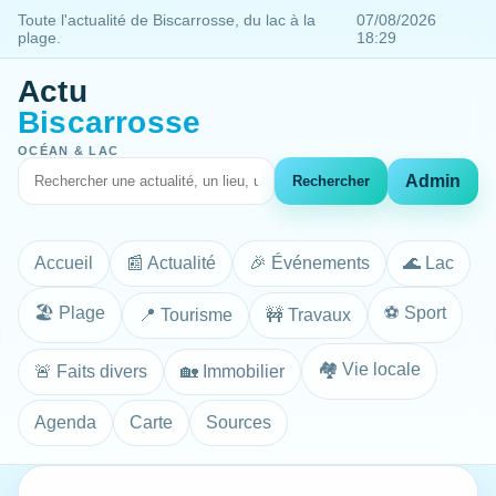
Toute l'actualité de Biscarrosse, du lac à la
07/08/2026
plage.
18:29
Actu
Biscarrosse
OCÉAN & LAC
Admin
Rechercher
Accueil
📰 Actualité
🎉 Événements
🌊 Lac
🏖️ Plage
⚽ Sport
📍 Tourisme
🚧 Travaux
🏘️ Vie locale
🚨 Faits divers
🏡 Immobilier
Agenda
Carte
Sources