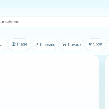
🏖️ Plage
⚽ Sport
Lac
📍 Tourisme
🚧 Travaux