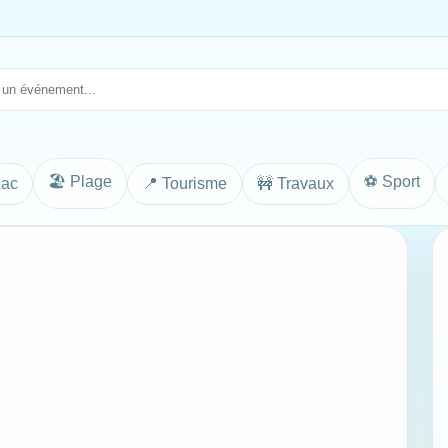
🏖️ Plage
⚽ Sport
Lac
📍 Tourisme
🚧 Travaux