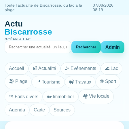
Toute l'actualité de Biscarrosse, du lac à la
07/08/2026
plage.
08:19
Actu
Biscarrosse
OCÉAN & LAC
Admin
Rechercher
Accueil
📰 Actualité
🎉 Événements
🌊 Lac
🏖️ Plage
⚽ Sport
📍 Tourisme
🚧 Travaux
🏘️ Vie locale
🚨 Faits divers
🏡 Immobilier
Agenda
Carte
Sources