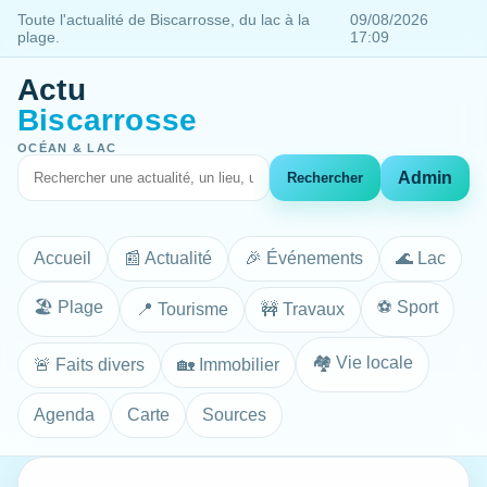
Toute l'actualité de Biscarrosse, du lac à la
09/08/2026
plage.
17:09
Actu
Biscarrosse
OCÉAN & LAC
Admin
Rechercher
Accueil
📰 Actualité
🎉 Événements
🌊 Lac
🏖️ Plage
⚽ Sport
📍 Tourisme
🚧 Travaux
🏘️ Vie locale
🚨 Faits divers
🏡 Immobilier
Agenda
Carte
Sources