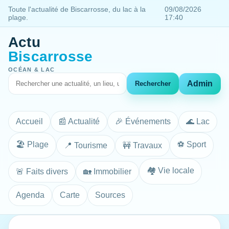
Toute l'actualité de Biscarrosse, du lac à la
09/08/2026
plage.
17:40
Actu
Biscarrosse
OCÉAN & LAC
Admin
Rechercher
Accueil
📰 Actualité
🎉 Événements
🌊 Lac
🏖️ Plage
⚽ Sport
📍 Tourisme
🚧 Travaux
🏘️ Vie locale
🚨 Faits divers
🏡 Immobilier
Agenda
Carte
Sources