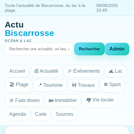
Toute l'actualité de Biscarrosse, du lac à la
08/08/2026
plage.
10:49
Actu
Biscarrosse
OCÉAN & LAC
Admin
Rechercher
Accueil
📰 Actualité
🎉 Événements
🌊 Lac
🏖️ Plage
⚽ Sport
📍 Tourisme
🚧 Travaux
🏘️ Vie locale
🚨 Faits divers
🏡 Immobilier
Agenda
Carte
Sources