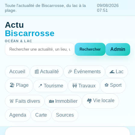
Toute l'actualité de Biscarrosse, du lac à la
09/08/2026
plage.
07:51
Actu
Biscarrosse
OCÉAN & LAC
Admin
Rechercher
Accueil
📰 Actualité
🎉 Événements
🌊 Lac
🏖️ Plage
⚽ Sport
📍 Tourisme
🚧 Travaux
🏘️ Vie locale
🚨 Faits divers
🏡 Immobilier
Agenda
Carte
Sources