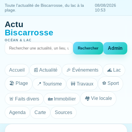
Toute l'actualité de Biscarrosse, du lac à la
08/08/2026
plage.
10:53
Actu
Biscarrosse
OCÉAN & LAC
Admin
Rechercher
Accueil
📰 Actualité
🎉 Événements
🌊 Lac
🏖️ Plage
⚽ Sport
📍 Tourisme
🚧 Travaux
🏘️ Vie locale
🚨 Faits divers
🏡 Immobilier
Agenda
Carte
Sources