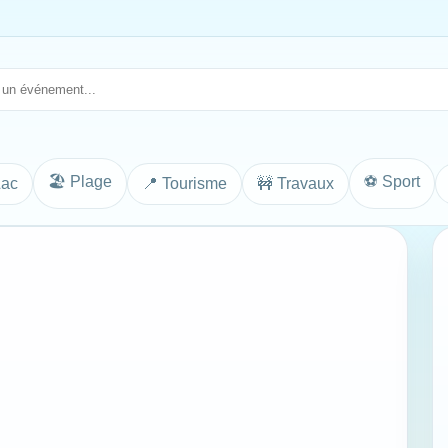
🏖️ Plage
⚽ Sport
Lac
📍 Tourisme
🚧 Travaux