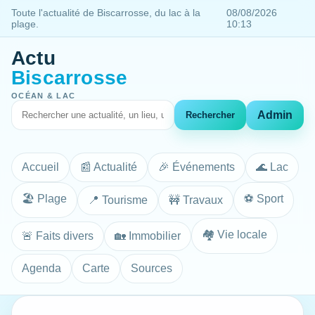
Toute l'actualité de Biscarrosse, du lac à la
08/08/2026
plage.
10:13
Actu
Biscarrosse
OCÉAN & LAC
Admin
Rechercher
Accueil
📰 Actualité
🎉 Événements
🌊 Lac
🏖️ Plage
⚽ Sport
📍 Tourisme
🚧 Travaux
🏘️ Vie locale
🚨 Faits divers
🏡 Immobilier
Agenda
Carte
Sources