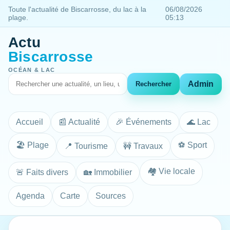
Toute l'actualité de Biscarrosse, du lac à la
06/08/2026
plage.
05:13
Actu
Biscarrosse
OCÉAN & LAC
Admin
Rechercher
Accueil
📰 Actualité
🎉 Événements
🌊 Lac
🏖️ Plage
⚽ Sport
📍 Tourisme
🚧 Travaux
🏘️ Vie locale
🚨 Faits divers
🏡 Immobilier
Agenda
Carte
Sources