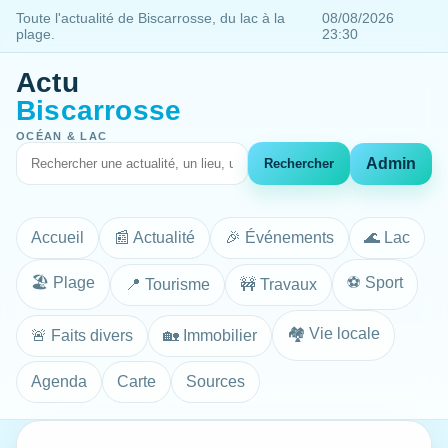
Toute l'actualité de Biscarrosse, du lac à la
08/08/2026
plage.
23:30
Actu
Biscarrosse
OCÉAN & LAC
Admin
Rechercher
Accueil
📰 Actualité
🎉 Événements
🌊 Lac
🏖️ Plage
⚽ Sport
📍 Tourisme
🚧 Travaux
🏘️ Vie locale
🚨 Faits divers
🏡 Immobilier
Agenda
Carte
Sources