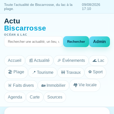
Toute l'actualité de Biscarrosse, du lac à la
09/08/2026
plage.
17:10
Actu
Biscarrosse
OCÉAN & LAC
Admin
Rechercher
Accueil
📰 Actualité
🎉 Événements
🌊 Lac
🏖️ Plage
⚽ Sport
📍 Tourisme
🚧 Travaux
🏘️ Vie locale
🚨 Faits divers
🏡 Immobilier
Agenda
Carte
Sources