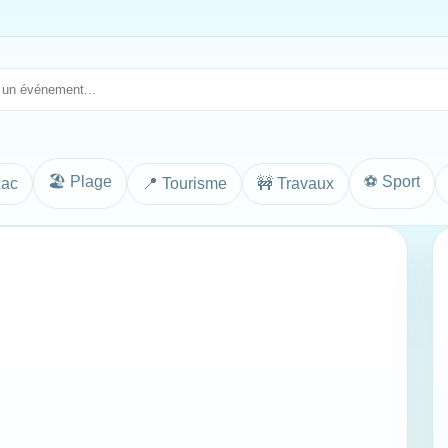
🏖️ Plage
⚽ Sport
Lac
📍 Tourisme
🚧 Travaux