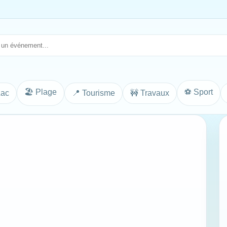
🏖️ Plage
⚽ Sport
Lac
📍 Tourisme
🚧 Travaux