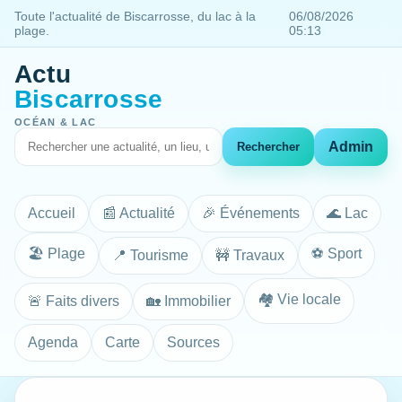
Toute l'actualité de Biscarrosse, du lac à la
06/08/2026
plage.
05:13
Actu
Biscarrosse
OCÉAN & LAC
Admin
Rechercher
Accueil
📰 Actualité
🎉 Événements
🌊 Lac
🏖️ Plage
⚽ Sport
📍 Tourisme
🚧 Travaux
🏘️ Vie locale
🚨 Faits divers
🏡 Immobilier
Agenda
Carte
Sources