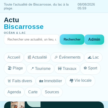
Toute l'actualité de Biscarrosse, du lac à la
08/08/2026
plage.
05:59
Actu
Biscarrosse
OCÉAN & LAC
Admin
Rechercher
Accueil
📰 Actualité
🎉 Événements
🌊 Lac
🏖️ Plage
⚽ Sport
📍 Tourisme
🚧 Travaux
🏘️ Vie locale
🚨 Faits divers
🏡 Immobilier
Agenda
Carte
Sources