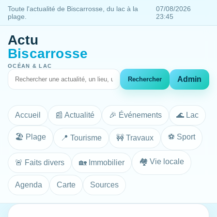
Toute l'actualité de Biscarrosse, du lac à la
07/08/2026
plage.
23:45
Actu
Biscarrosse
OCÉAN & LAC
Admin
Rechercher
Accueil
📰 Actualité
🎉 Événements
🌊 Lac
🏖️ Plage
⚽ Sport
📍 Tourisme
🚧 Travaux
🏘️ Vie locale
🚨 Faits divers
🏡 Immobilier
Agenda
Carte
Sources