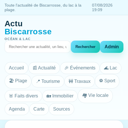
Toute l'actualité de Biscarrosse, du lac à la
07/08/2026
plage.
19:09
Actu
Biscarrosse
OCÉAN & LAC
Admin
Rechercher
Accueil
📰 Actualité
🎉 Événements
🌊 Lac
🏖️ Plage
⚽ Sport
📍 Tourisme
🚧 Travaux
🏘️ Vie locale
🚨 Faits divers
🏡 Immobilier
Agenda
Carte
Sources